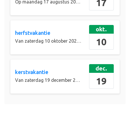
17
Op
maandag 17 augustus 2026
de gehele dag
okt.
herfstvakantie
10
Van
zaterdag 10 oktober 2026
tot en met
zondag 18 
dec.
kerstvakantie
19
Van
zaterdag 19 december 2026
tot en met
zondag 03