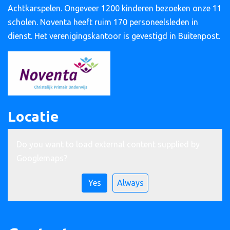
Achtkarspelen. Ongeveer 1200 kinderen bezoeken onze 11
scholen. Noventa heeft ruim 170 personeelsleden in
dienst. Het verenigingskantoor is gevestigd in Buitenpost.
Locatie
Do you want to load external content supplied by
Googlemaps
?
Yes
Always