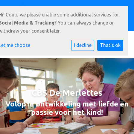
Goudtsjeblomstrjitte 22, 9288 AM Kootstertille
Hi! Could we please enable some additional services for
0512- 331 951
E-mailadres
Social Media & Tracking
? You can always change or
withdraw your consent later.
Let me choose
I decline
That's ok
CBS De Merlettes
Volop in ontwikkeling met liefde en
passie voor het kind!