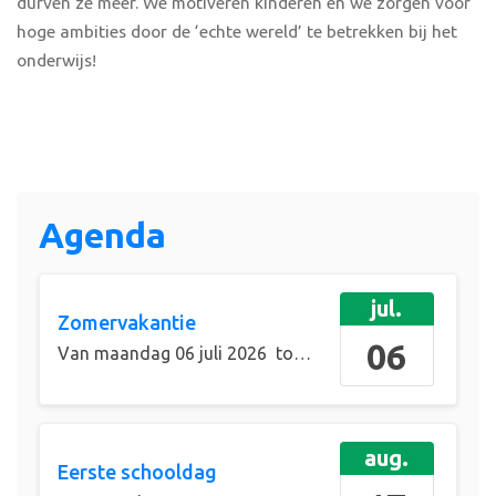
durven ze meer. We motiveren kinderen en we zorgen voor
hoge ambities door de ‘echte wereld’ te betrekken bij het
onderwijs!
Agenda
jul.
Zomervakantie
06
Van
maandag 06 juli 2026
tot en met
zondag 16 augu
aug.
Eerste schooldag