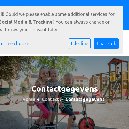
Goudtsjeblomstrjitte 22, 9288 AM Kootstertille
Hi! Could we please enable some additional services for
0512- 331 951
E-mailadres
Social Media & Tracking
? You can always change or
withdraw your consent later.
Let me choose
I decline
That's ok
Contactgegevens
Home
»
Contact
»
Contactgegevens