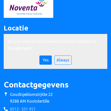
Locatie
Do you want to load external content supplied by
Googlemaps
?
Yes
Always
Contactgegevens
Goudtsjeblomstrjitte 22
9288 AM Kootstertille
0512- 331 951