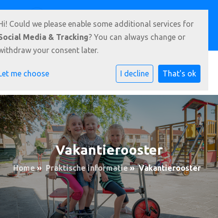
Goudtsjeblomstrjitte 22, 9288 AM Kootstertille
Hi! Could we please enable some additional services for
0512- 331 951
E-mailadres
Social Media & Tracking
? You can always change or
withdraw your consent later.
Let me choose
I decline
That's ok
Vakantierooster
Home
»
Praktische informatie
»
Vakantierooster