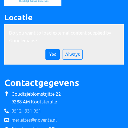
Locatie
Do you want to load external content supplied by
Googlemaps
?
Yes
Always
Contactgegevens
Goudtsjeblomstrjitte 22
9288 AM Kootstertille
0512- 331 951
merlettes@noventa.nl