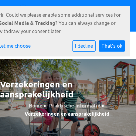
Goudtsjeblomstrjitte 22, 9288 AM Kootstertille
Hi! Could we please enable some additional services for
0512- 331 951
E-mailadres
Social Media & Tracking
? You can always change or
withdraw your consent later.
Let me choose
I decline
That's ok
Verzekeringen en
aansprakelijkheid
Home
»
Praktische informatie
»
Verzekeringen en aansprakelijkheid