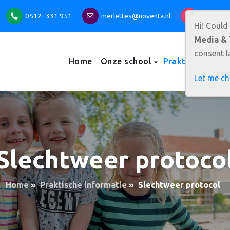
0512- 331 951
merlettes@noventa.nl
Directeur:
Hi! Could
Media & 
consent la
Home
Onze school
Praktische info
Let me c
Slechtweer protoco
Home
»
Praktische informatie
»
Slechtweer protocol