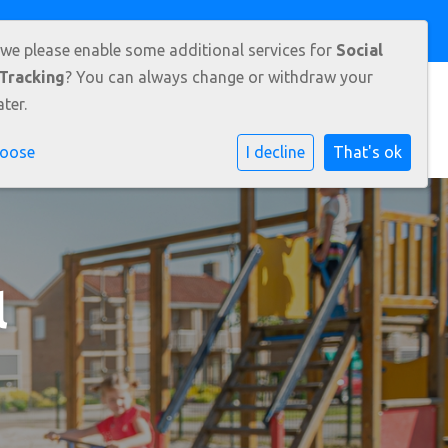
 Alianne Dijk
 we please enable some additional services for
Social
Tracking
? You can always change or withdraw your
ter.
rmatie
Ouders
Leerlingen
Contact
hoose
I decline
That's ok
l