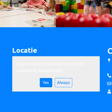
Locatie
C
Do you want to load external content
supplied by
Googlemaps
?
Yes
Always
.